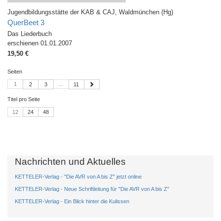
Jugendbildungsstätte der KAB & CAJ, Waldmünchen (Hg)
QuerBeet 3
Das Liederbuch
erschienen 01.01.2007
19,50 €
Seiten
1
...
2
3
11
Titel pro Seite
12
24
48
Nachrichten und Aktuelles
KETTELER-Verlag - "Die AVR von A bis Z" jetzt online
KETTELER-Verlag - Neue Schriftleitung für "Die AVR von A bis Z"
KETTELER-Verlag - Ein Blick hinter die Kulissen