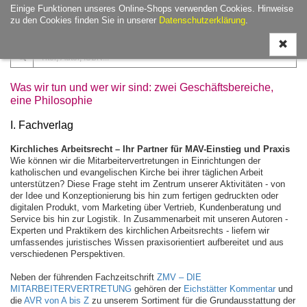
Einige Funktionen unseres Online-Shops verwenden Cookies. Hinweise
Navigati
zu den Cookies finden Sie in unserer
Datenschutzerklärung
.
ein-/aus
Was wir tun und wer wir sind: zwei Geschäftsbereiche,
eine Philosophie
I. Fachverlag
Kirchliches Arbeitsrecht – Ihr Partner für MAV-Einstieg und Praxis
Wie können wir die Mitarbeitervertretungen in Einrichtungen der
katholischen und evangelischen Kirche bei ihrer täglichen Arbeit
unterstützen? Diese Frage steht im Zentrum unserer Aktivitäten - von
der Idee und Konzeptionierung bis hin zum fertigen gedruckten oder
digitalen Produkt, vom Marketing über Vertrieb, Kundenberatung und
Service bis hin zur Logistik. In Zusammenarbeit mit unseren Autoren -
Experten und Praktikern des kirchlichen Arbeitsrechts - liefern wir
umfassendes juristisches Wissen praxisorientiert aufbereitet und aus
verschiedenen Perspektiven.
Neben der führenden Fachzeitschrift
ZMV – DIE
MITARBEITERVERTRETUNG
gehören der
Eichstätter Kommentar
und
die
AVR von A bis Z
zu unserem Sortiment für die Grundausstattung der