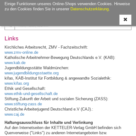
Einige Funktionen unseres Online-Shops verwenden Cookies. Hinweise
Navigati
zu den Cookies finden Sie in unserer
Datenschutzerklärung
.
ein-/aus
Links
Kirchliches Arbeitsrecht, ZMV - Fachzeitschrift:
www.zmv-online.de
Katholische Arbeitnehmer-Bewegung Deutschlands e.V. (KAB):
www.kab.de
Jugendbildungsstätte Waldmünchen:
www.jugendbildungsstaette.org
kifas, KAB-Institut für Fortbildung & angewandte Sozialethik:
www.kifas.org
Ethik und Gesellschaft:
www.ethik-und-gesellschaft.de
Stiftung Zukunft der Arbeit und sozialen Sicherung (ZASS):
www.stiftung-zass.de
Christliche Arbeiterjugend Deutschland e.V (CAJ).:
www.caj.de
Haftungsausschluss für Inhalte und Verlinkung
Auf den Internetseiten der KETTELER-Verlag GmbH befinden sich
Querverweise ("Links") zu anderen Internetangeboten bzw.