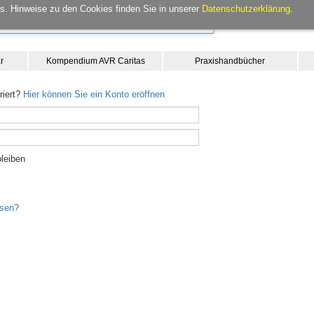
. Hinweise zu den Cookies finden Sie in unserer
Datenschutzerklärung
.
r
Kompendium AVR Caritas
Praxishandbücher
riert?
Hier können Sie ein Konto eröffnen
leiben
ssen?