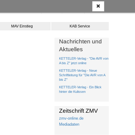
Anmelden
Kontakt
Merkliste
Warenkorb
MAV Einstieg
KAB Service
Nachrichten und
Aktuelles
KETTELER-Verlag - "Die AVR von
A bis Z" jetzt online
KETTELER-Verlag - Neue
Schriftleitung für "Die AVR von A
bis Z"
KETTELER-Verlag - Ein Blick
hinter die Kulissen
Zeitschrift ZMV
zmv-online.de
Mediadaten