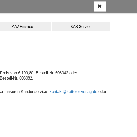
Anmelden
Kontakt
Merkliste
Warenkorb
MAV Einstieg
KAB Service
Preis von € 109,80, Bestell-Nr. 608042 oder
Bestell-Nr. 608082.
te an unseren Kundenservice:
kontakt@ketteler-verlag.de
oder