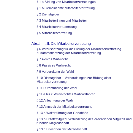
§ 1 a Bildung von Mitarbeitervertretungen
§ 1 b Gemeinsame Mitarbeitervertretung
§ 2 Dienstgeber
§ 3 Mitarbeiterinnen und Mitarbeiter
§ 4 Mitarbeiterversammlung
§ 5 Mitarbeitervertretung
Abschnitt II: Die Mitarbeitervertretung
§ 6 Voraussetzung für die Bildung der Mitarbeitervertretung –
Zusammensetzung der Mitarbeitervertretung
§ 7 Aktives Wahlrecht
§ 8 Passives Wahlrecht
§ 9 Vorbereitung der Wahl
§ 10 Dienstgeber – Vorbereitungen zur Bildung einer
Mitarbeitervertretung
§ 11 Durchführung der Wahl
§ 11 a bis c Vereinfachtes Wahlverfahren
§ 12 Anfechtung der Wahl
§ 13 Amtszeit der Mitarbeitervertretung
§ 13 a Weiterführung der Geschäfte
§ 13 b Ersatzmitglied, Verhinderung des ordentlichen Mitglieds und
ruhende Mitgliedschaft
§ 13 c Erlöschen der Mitgliedschaft