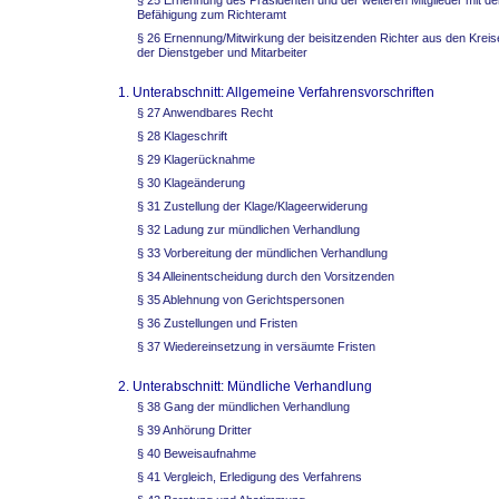
§ 25 Ernennung des Präsidenten und der weiteren Mitglieder mit de
Befähigung zum Richteramt
§ 26 Ernennung/Mitwirkung der beisitzenden Richter aus den Kreis
der Dienstgeber und Mitarbeiter
1. Unterabschnitt: Allgemeine Verfahrensvorschriften
§ 27 Anwendbares Recht
§ 28 Klageschrift
§ 29 Klagerücknahme
§ 30 Klageänderung
§ 31 Zustellung der Klage/Klageerwiderung
§ 32 Ladung zur mündlichen Verhandlung
§ 33 Vorbereitung der mündlichen Verhandlung
§ 34 Alleinentscheidung durch den Vorsitzenden
§ 35 Ablehnung von Gerichtspersonen
§ 36 Zustellungen und Fristen
§ 37 Wiedereinsetzung in versäumte Fristen
2. Unterabschnitt: Mündliche Verhandlung
§ 38 Gang der mündlichen Verhandlung
§ 39 Anhörung Dritter
§ 40 Beweisaufnahme
§ 41 Vergleich, Erledigung des Verfahrens