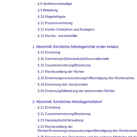
§ 8 Verfahrensbeteiligte
§ 9 Beiladung
§ 10 Klagebefugnis
§ 11 Prozessvertretung
§ 12 Kosten (Gebühren und Auslagen)
§ 13 Rechts- und Amtshilfe
1. Abschnitt: Kirchliche Arbeitsgerichte erster Instanz
§ 14 Errichtung
§ 15 Gerichtssitz/Dienstaufsicht/Geschäftsstelle
§ 16 Zusammensetzung/Besetzung
§ 17 Rechtsstellung der Richter
§ 18 Ernennungsvoraussetzungen/Beendigung des Richteramtes
§ 19 Ernennung des Vorsitzenden
§ 20 Ernennung/Mitwirkung der beisitzenden Richter
2. Abschnitt: Kirchlicher Arbeitsgerichtshof
§ 21 Errichtung
§ 22 Zusammensetzung/Besetzung
§ 23 Dienstaufsicht/Verwaltung
§ 24 Rechtsstellung der
Richter/Ernennungsvoraussetzungen/Beendigung des Richteramt