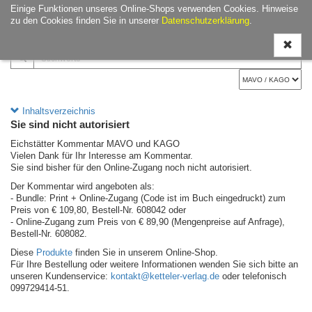
Einige Funktionen unseres Online-Shops verwenden Cookies. Hinweise
Navigati
zu den Cookies finden Sie in unserer
Datenschutzerklärung
.
ein-/aus
Inhaltsverzeichnis
Sie sind nicht autorisiert
Eichstätter Kommentar MAVO und KAGO
Vielen Dank für Ihr Interesse am Kommentar.
Sie sind bisher für den Online-Zugang noch nicht autorisiert.
Der Kommentar wird angeboten als:
- Bundle: Print + Online-Zugang (Code ist im Buch eingedruckt) zum
Preis von € 109,80, Bestell-Nr. 608042 oder
- Online-Zugang zum Preis von € 89,90 (Mengenpreise auf Anfrage),
Bestell-Nr. 608082.
Diese
Produkte
finden Sie in unserem Online-Shop.
Für Ihre Bestellung oder weitere Informationen wenden Sie sich bitte an
unseren Kundenservice:
kontakt@ketteler-verlag.de
oder telefonisch
099729414-51.