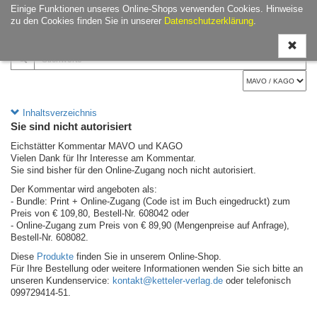
Einige Funktionen unseres Online-Shops verwenden Cookies. Hinweise
Navigati
zu den Cookies finden Sie in unserer
Datenschutzerklärung
.
ein-/aus
Inhaltsverzeichnis
Sie sind nicht autorisiert
Eichstätter Kommentar MAVO und KAGO
Vielen Dank für Ihr Interesse am Kommentar.
Sie sind bisher für den Online-Zugang noch nicht autorisiert.
Der Kommentar wird angeboten als:
- Bundle: Print + Online-Zugang (Code ist im Buch eingedruckt) zum
Preis von € 109,80, Bestell-Nr. 608042 oder
- Online-Zugang zum Preis von € 89,90 (Mengenpreise auf Anfrage),
Bestell-Nr. 608082.
Diese
Produkte
finden Sie in unserem Online-Shop.
Für Ihre Bestellung oder weitere Informationen wenden Sie sich bitte an
unseren Kundenservice:
kontakt@ketteler-verlag.de
oder telefonisch
099729414-51.