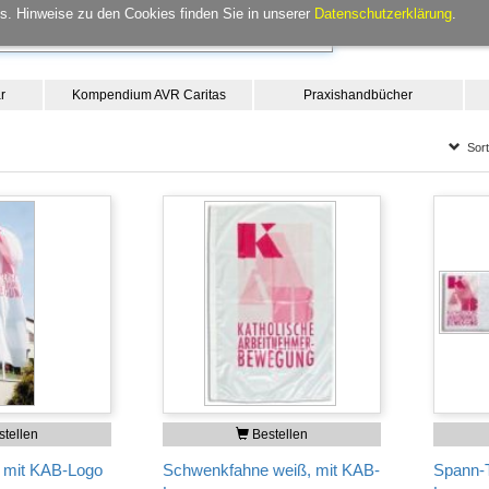
. Hinweise zu den Cookies finden Sie in unserer
Datenschutzerklärung
.
r
Kompendium AVR Caritas
Praxishandbücher
Sorti
tellen
Bestellen
ß mit KAB-Logo
Schwenkfahne weiß, mit KAB-
Spann-T