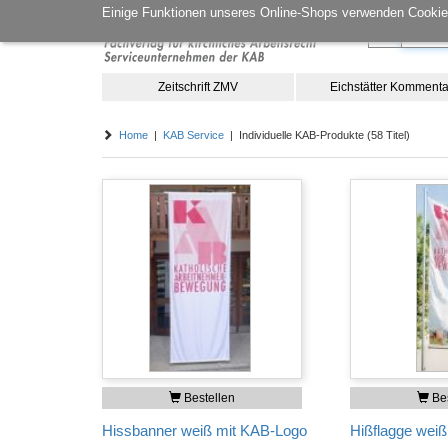
Einige Funktionen unseres Online-Shops verwenden Cookies
Zeitschrift ZMV
Eichstätter Kommenta
Home
|
KAB Service
| Individuelle KAB-Produkte (58 Titel)
Bestellen
Bes
Hissbanner weiß mit KAB-Logo
Hißflagge wei