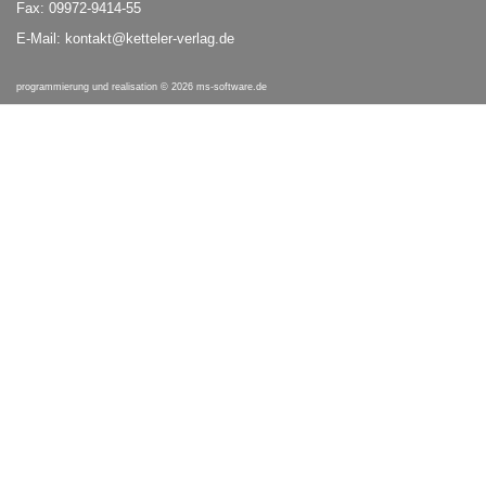
Fax: 09972-9414-55
E-Mail:
kontakt@ketteler-verlag.de
programmierung und realisation © 2026
ms-software.de