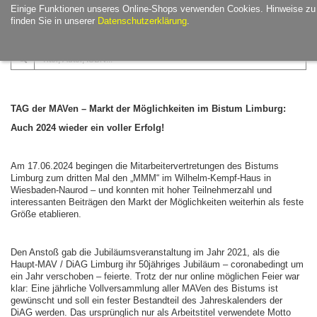
Einige Funktionen unseres Online-Shops verwenden Cookies. Hinweise zu
finden Sie in unserer
Datenschutzerklärung
.
TAG der MAVen – Markt der Möglichkeiten im Bistum Limburg:
Auch 2024 wieder ein voller Erfolg!
Am 17.06.2024 begingen die Mitarbeitervertretungen des Bistums
Limburg zum dritten Mal den „MMM“ im Wilhelm-Kempf-Haus in
Wiesbaden-Naurod – und konnten mit hoher Teilnehmerzahl und
interessanten Beiträgen den Markt der Möglichkeiten weiterhin als feste
Größe etablieren.
Den Anstoß gab die Jubiläumsveranstaltung im Jahr 2021, als die
Haupt-MAV / DiAG Limburg ihr 50jähriges Jubiläum – coronabedingt um
ein Jahr verschoben – feierte. Trotz der nur online möglichen Feier war
klar: Eine jährliche Vollversammlung aller MAVen des Bistums ist
gewünscht und soll ein fester Bestandteil des Jahreskalenders der
DiAG werden. Das ursprünglich nur als Arbeitstitel verwendete Motto