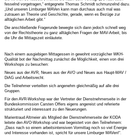
fesselnd vorgetragen,“ entgegnete Thomas Schmidt schmunzelnd dazu.
„Und unseren Limburger MAVen kann man durchaus auch mal was
zutrauen an Theorie und Geschichte, gerade, wenn es Bezüge zur
alltäglichen Arbeit gibt.“
Die anschließende Fragerunde bewegte sich dann jedoch schnell weg
von der Rechtstheorie zu ganz alltäglichen Fragen der MAV-Arbeit, bis
die Uhr die Mittagszeit einläutete.
Nach einem ausgiebigen Mittagessen in gewohnt vorzüglicher WKH-
Qualität bot der Nachmittag zunächst die Möglichkeit, einen von drei
Workshops zu besuchen:
Neues aus der AVR, Neues aus der AVO und Neues aus Haupt-MAV /
DiAG und Arbeitsrecht.
Die Teilnehmer verteilten sich angenehm gleichmäßig auf alle drei
Gruppen.
Für den AVR-Workshop war der Vertreter der Dienstnehmerseite in der
Bundeskommission Carsten Offers eigens angereist und referierte
strukturiert und interessant zu den Neuerungen.
Marientraud Altmeier als Mitglied der Dienstnehmerseite der KODA
leitete den AVO-Workshop und war begeistert von den Teilnehmern:
„Dass nach so einem arbeitsintensiven Vormittag noch so viel Energie
und Interesse vorhanden ist, spricht für unsere Limburger MAVen!“.