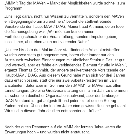
„MMM“: Tag der MAVen – Markt der Möglichkeiten wurde schnell zum
Programm.
„Uns liegt daran, nicht nur Wissen zu vermitteln, sondern den MAVen
ein Begegnungsforum zu eröffnen.“ betont die stellvertretende
Vorsitzende der Haupt-MAV / DiAG, Marientraud Altmeier, deren Idee
die Namensgebung war. „Wir möchten keinen reinen
Fortbildungscharakter der Veranstaltung, sondern Impulse geben,
inhaltlicher, aber eben auch motivierender Natur.“
„Unsere bis dato drei Mal im Jahr stattfindenden Arbeitskreistreffen
wurden zwar stets gut angenommen, boten aber immer nur den
Austausch zwischen Einrichtungen mit ähnlicher Struktur. Das ist gut
und wertvoll, aber es fehlte ein verbindendes Element für alle MAVen.“,
ergänzt Thomas Schmidt, der andere stellvertretende Vorsitzende der
Haupt-MAV / DiAG. Aus diesem Grund habe man sich vor drei Jahren
dazu entschlossen, statt drei nur zwei Arbeitskreistreffen im Jahr
anzubieten, dafür aber im Sommer den „MMM“ für MAVen aus allen
Einrichtungen. „So eine Großveranstaltung einmal im Jahr zu stemmen
ist schon ein deutlicher Organisationsaufwand, aber der Limburger
DiAG-Vorstand ist gut aufgestellt und jeder leistet seinen Beitrag.
Zudem hat die Übung der letzten Jahre eine gewisse Routine gebracht.
Wir sind in diesem Jahr deutlich entspannter als früher.“
Nach der guten Resonanz auf die MMM der letzten Jahre waren die
Erwartungen hoch – und wurden nicht enttäuscht.