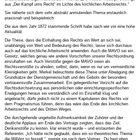
aus „Der Kampf ums Recht“ im Lichte des kirchlichen Arbeitsrechts.“
Sie näherte sich dem sehr abstrakt anmutenden Thema erstaunlich
praxisnah und beispielreich:
Die aus dem Jahr 1872 stammende Schrift habe nach wie vor eine hohe
Aktualität.
Die These, dass die Einhaltung des Rechts ein Wert an sich sei,
unabhängig von Wert und Bedeutung des Rechts, lasse sich durchaus
auch auf das kirchliche Arbeitsrecht anwenden. Auch die MAVO sei ein
Gesetz, welches genau wie andere Vorschriften unserer Rechtsordnung
einzuhalten sei. Auch Verstöße gegen die MAVO seien als
Rechtsverstöße zu ahnden, selbst, dann, wenn es nur um vermeintliche
Kleinigkeiten geht. Merkel beleuchtete diese These unter Abwägung der
Grundsätze der Dienstgemeinschaft und des Gebots der besonders
vertrauensvolle Zusammenarbeit. Ein gelegentlicher Verzicht auf die
Rechtsdurchsetzung aus persönlichen oder einrichtungsspezifischen
Erwägungen heraus sei verständlich und im Einzelfall klug und
angebracht, dürfe jedoch nicht zu einem Kapitulieren des Rechts vor
dem Pragmatismus führen, denn das wäre das Ende des kirchlichen
Arbeitsrechts und des Dritten Weges.
Die durchgehende ungeteilte Aufmerksamkeit der Zuhörer und der
deutliche Applaus am Ende des Vortrags zeigten, dass das Ziel,
Denkanstöße zu leisten, klar erreicht wurde – und erstaunten die
Referentin: „Ich hätte nicht geglaubt, dass ein so theoretisches Thema
die MAVen so fesselt.“, meinte sie nach dem Vortrag. „Du hast eben