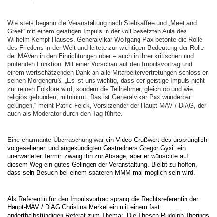
Wie stets begann die Veranstaltung nach Stehkaffee und „Meet and
Greet“ mit einem geistigen Impuls in der voll besetzten Aula des
Wilhelm-Kempf-Hauses. Generalvikar Wolfgang Pax betonte die Rolle
des Friedens in der Welt und leitete zur wichtigen Bedeutung der Rolle
der MAVen in den Einrichtungen über – auch in ihrer kritischen und
prüfenden Funktion. Mit einer Vorschau auf den Impulsvortrag und
einem wertschätzenden Dank an alle Mitarbeitervertretungen schloss er
seinen Morgengruß. „Es ist uns wichtig, dass der geistige Impuls nicht
zur reinen Folklore wird, sondern die Teilnehmer, gleich ob und wie
religiös gebunden, mitnimmt. Das ist Generalvikar Pax wunderbar
gelungen,“ meint Patric Feick, Vorsitzender der Haupt-MAV / DiAG, der
auch als Moderator durch den Tag führte.
Eine charmante Überraschung war
ein Video-Grußwort des ursprünglich
vorgesehenen und angekündigten Gastredners Gregor Gysi: ein
unerwarteter Termin zwang ihn zur Absage, aber er wünschte auf
diesem Weg ein gutes Gelingen der Veranstaltung. Bleibt zu hoffen,
dass sein Besuch bei einem späteren MMM mal möglich sein wird.
Als Referentin für den Impulsvortrag sprang die Rechtsreferentin der
Haupt-MAV / DiAG Christina Merkel ein mit einem fast
anderthalbstündigen Referat zum Thema: „Die Thesen Rudolph Jherings