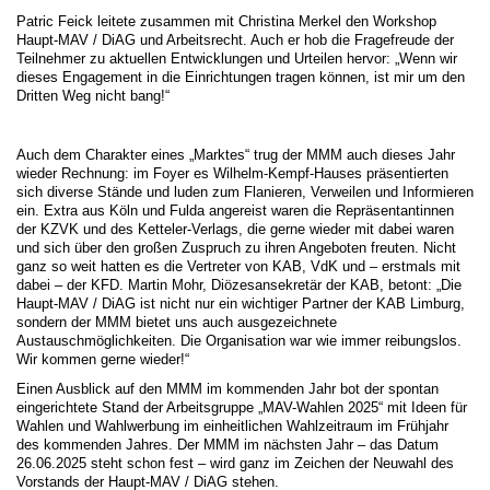
Patric Feick leitete zusammen mit Christina Merkel den Workshop
Haupt-MAV / DiAG und Arbeitsrecht. Auch er hob die Fragefreude der
Teilnehmer zu aktuellen Entwicklungen und Urteilen hervor: „Wenn wir
dieses Engagement in die Einrichtungen tragen können, ist mir um den
Dritten Weg nicht bang!“
Auch dem Charakter eines „Marktes“ trug der MMM auch dieses Jahr
wieder Rechnung: im Foyer es Wilhelm-Kempf-Hauses präsentierten
sich diverse Stände und luden zum Flanieren, Verweilen und Informieren
ein. Extra aus Köln und Fulda angereist waren die Repräsentantinnen
der KZVK und des Ketteler-Verlags, die gerne wieder mit dabei waren
und sich über den großen Zuspruch zu ihren Angeboten freuten. Nicht
ganz so weit hatten es die Vertreter von KAB, VdK und – erstmals mit
dabei – der KFD. Martin Mohr, Diözesansekretär der KAB, betont: „Die
Haupt-MAV / DiAG ist nicht nur ein wichtiger Partner der KAB Limburg,
sondern der MMM bietet uns auch ausgezeichnete
Austauschmöglichkeiten. Die Organisation war wie immer reibungslos.
Wir kommen gerne wieder!“
Einen Ausblick auf den MMM im kommenden Jahr bot der spontan
eingerichtete Stand der Arbeitsgruppe „MAV-Wahlen 2025“ mit Ideen für
Wahlen und Wahlwerbung im einheitlichen Wahlzeitraum im Frühjahr
des kommenden Jahres. Der MMM im nächsten Jahr – das Datum
26.06.2025 steht schon fest – wird ganz im Zeichen der Neuwahl des
Vorstands der Haupt-MAV / DiAG stehen.