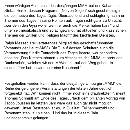
Einen würdigen Abschluss des diesjährigen MMM bot der Kabarettist
Stefan Herok, dessen Programm „Nerven-Segen“ sich geschmeidig in
die Leitmotive des Tages fügte. Überraschend und schlagfertig nahm er
Themen des Tages in seine Pointen auf, fragte nicht ganz zu Unrecht,
„wer denn den Gysi wolle, wenn er auch die Merkel haben kann“ und
unterhielt musikalisch und sprachgewandt mit aktuellen und klassischen
Themen der „Stillen und Heiligen Macht“ des kirchlichen Dienstes.
Ralph Messer, stellvertretendes Mitglied des geschäftsführenden
Vorstands der Haupt-MAV / DiAG, auf dessen Schultern auch die
Verantwortung für die Tontechnik des Tages lastete, war besonders
angetan: „Das Kirchenkabarett zum Abschluss des MMM ist stets das
Dankeschön, welches wir den MAVen mit auf den Weg geben. In
diesem Jahr hatten wir sogar eine Kusshand.“
Festgehalten werden kann, dass der diesjährige Limburger „MMM“ die
Reihe der gelungenen Veranstaltungen der letzten Jahre deutlich
fortgesetzt hat. „Wir können nicht immer noch eins draufsetzten.“, meint
Thomas Schmidt am Ende des Tages, „Nach dem brillanten Vortrag von
Jacob Joussen im letzten Jahr wäre das auch gar nicht möglich
gewesen. Unser Bestreben ist es, in Qualität, Teilnehmerzahl und
Resonanz stabil zu bleiben.“ Und das ist in diesem Jahr
uneingeschränkt gelungen.