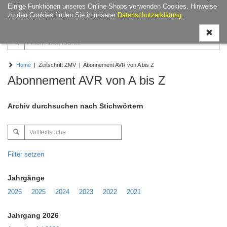
Einige Funktionen unseres Online-Shops verwenden Cookies. Hinweise
Navigati
zu den Cookies finden Sie in unserer
Datenschutzerklärung
.
ein-/aus
Home
| Zeitschrift ZMV | Abonnement AVR von A bis Z
Abonnement AVR von A bis Z
Archiv durchsuchen nach Stichwörtern
Filter setzen
Jahrgänge
2026
2025
2024
2023
2022
2021
Jahrgang 2026