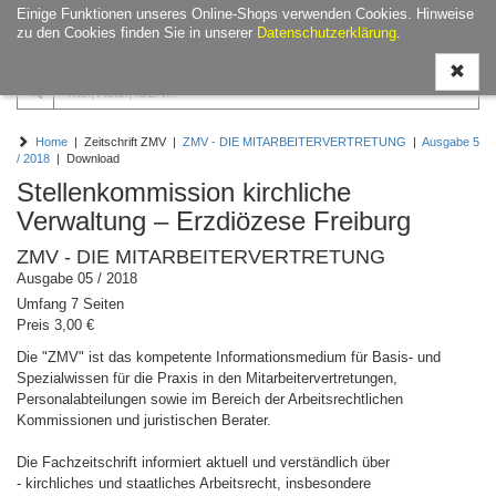
Einige Funktionen unseres Online-Shops verwenden Cookies. Hinweise
Navigati
zu den Cookies finden Sie in unserer
Datenschutzerklärung
.
ein-/aus
Home
| Zeitschrift ZMV |
ZMV - DIE MITARBEITERVERTRETUNG
|
Ausgabe 5
/ 2018
| Download
Stellenkommission kirchliche
Verwaltung – Erzdiözese Freiburg
ZMV - DIE MITARBEITERVERTRETUNG
Ausgabe 05 / 2018
Umfang 7 Seiten
Preis 3,00 €
Die "ZMV" ist das kompetente Informationsmedium für Basis- und
Spezialwissen für die Praxis in den Mitarbeitervertretungen,
Personalabteilungen sowie im Bereich der Arbeitsrechtlichen
Kommissionen und juristischen Berater.
Die Fachzeitschrift informiert aktuell und verständlich über
- kirchliches und staatliches Arbeitsrecht, insbesondere