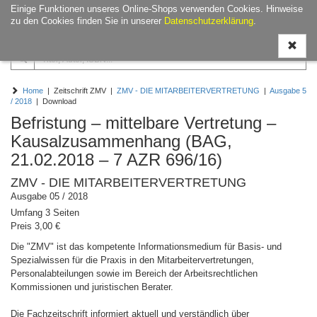
Einige Funktionen unseres Online-Shops verwenden Cookies. Hinweise
Navigati
zu den Cookies finden Sie in unserer
Datenschutzerklärung
.
ein-/aus
Home
| Zeitschrift ZMV |
ZMV - DIE MITARBEITERVERTRETUNG
|
Ausgabe 5
/ 2018
| Download
Befristung – mittelbare Vertretung –
Kausalzusammenhang (BAG,
21.02.2018 – 7 AZR 696/16)
ZMV - DIE MITARBEITERVERTRETUNG
Ausgabe 05 / 2018
Umfang 3 Seiten
Preis 3,00 €
Die "ZMV" ist das kompetente Informationsmedium für Basis- und
Spezialwissen für die Praxis in den Mitarbeitervertretungen,
Personalabteilungen sowie im Bereich der Arbeitsrechtlichen
Kommissionen und juristischen Berater.
Die Fachzeitschrift informiert aktuell und verständlich über