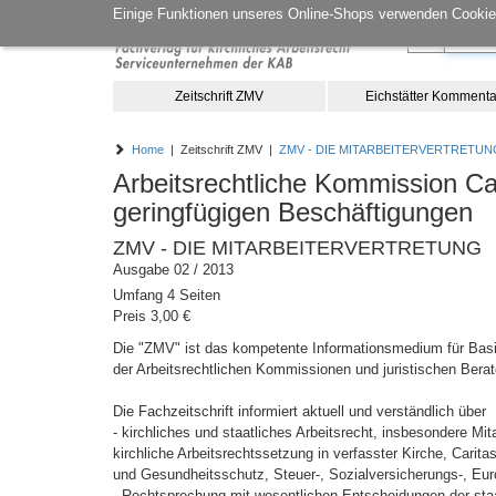
Einige Funktionen unseres Online-Shops verwenden Cookies
Zeitschrift ZMV
Eichstätter Kommenta
Home
| Zeitschrift ZMV |
ZMV - DIE MITARBEITERVERTRETUN
Arbeitsrechtliche Kommission Car
geringfügigen Beschäftigungen
ZMV - DIE MITARBEITERVERTRETUNG
Ausgabe 02 / 2013
Umfang 4 Seiten
Preis 3,00 €
Die "ZMV" ist das kompetente Informationsmedium für Basis
der Arbeitsrechtlichen Kommissionen und juristischen Berat
Die Fachzeitschrift informiert aktuell und verständlich über
- kirchliches und staatliches Arbeitsrecht, insbesondere M
kirchliche Arbeitsrechtssetzung in verfasster Kirche, Carita
und Gesundheitsschutz, Steuer-, Sozialversicherungs-, Eur
- Rechtsprechung mit wesentlichen Entscheidungen der staat