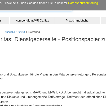
. Hinweise zu den Cookies finden Sie in unserer
Datenschutzerklärung
.
r
Kompendium AVR Caritas
Praxishandbücher
G
|
Ausgabe 2 / 2013
| Download
itas; Dienstgeberseite - Positionspapier z
- und Spezialwissen für die Praxis in den Mitarbeitervertretungen, Personala
er.
itarbeitervertretungsrecht MAVO und MVG.EKD, Arbeitsrecht individual und kol
s und Diakonie und kirchengemäße Tarifverträge, Tarifrecht des öffentlichen Die
oparecht,
lichen und kirchlichen Arbeitsgerichtsbarkeit,