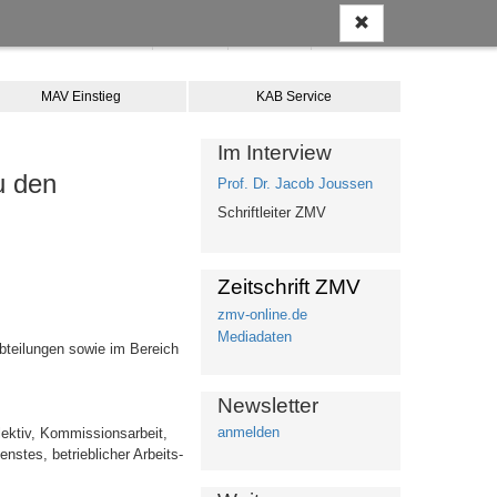
Anmelden
Kontakt
Merkliste
Warenkorb
MAV Einstieg
KAB Service
Im Interview
u den
Prof. Dr. Jacob Joussen
Schriftleiter ZMV
Zeitschrift ZMV
zmv-online.de
Mediadaten
bteilungen sowie im Bereich
Newsletter
anmelden
lektiv, Kommissionsarbeit,
nstes, betrieblicher Arbeits-