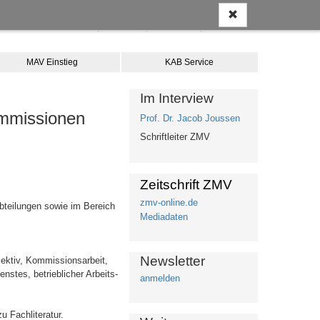
Anmelden
Kontakt
Merkliste
Warenkorb
MAV Einstieg
KAB Service
Im Interview
ommissionen
Prof. Dr. Jacob Joussen
Schriftleiter ZMV
Zeitschrift ZMV
zmv-online.de
bteilungen sowie im Bereich
Mediadaten
Newsletter
lektiv, Kommissionsarbeit,
nstes, betrieblicher Arbeits-
anmelden
u Fachliteratur.