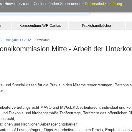
. Hinweise zu den Cookies finden Sie in unserer
Datenschutzerklärung
.
r
Kompendium AVR Caritas
Praxishandbücher
G
|
Ausgabe 1 / 2012
| Download
onalkommission Mitte - Arbeit der Unterk
- und Spezialwissen für die Praxis in den Mitarbeitervertretungen, Personala
er.
itarbeitervertretungsrecht MAVO und MVG.EKD, Arbeitsrecht individual und kol
s und Diakonie und kirchengemäße Tarifverträge, Tarifrecht des öffentlichen Die
oparecht,
lichen und kirchlichen Arbeitsgerichtsbarkeit,
orten auf Leseranfragen, Tipps zur arbeitsrechtlichen Praxis, Empfehlungen z