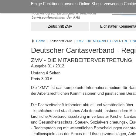
Einige Funktionen unseres Online-Shops verwenden Cookies
Zeitschrift ZMV
Eichstätter Kommenta
Home
| Zeitschrift ZMV |
ZMV - DIE MITARBEITERVERTRETUN
Deutscher Caritasverband - Regi
ZMV - DIE MITARBEITERVERTRETUNG
Ausgabe 01 / 2012
Umfang 4 Seiten
Preis 3,00 €
Die "ZMV" ist das kompetente Informationsmedium für Basis
der Arbeitsrechtlichen Kommissionen und juristischen Berat
Die Fachzeitschrift informiert aktuell und verständlich über
- kirchliches und staatliches Arbeitsrecht, insbesondere M
kirchliche Arbeitsrechtssetzung in verfasster Kirche, Carita
und Gesundheitsschutz, Steuer-, Sozialversicherungs-, Eur
- Rechtsprechung mit wesentlichen Entscheidungen der staat
- Fallbeispiele aus der Praxis mit Lösungsvorschlägen, Antw