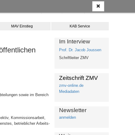
Anmelden
Kontakt
Merkliste
Warenkorb
MAV Einstieg
KAB Service
Im Interview
ffentlichen
Prof. Dr. Jacob Joussen
Schriftleiter ZMV
Zeitschrift ZMV
zmv-online.de
Mediadaten
bteilungen sowie im Bereich
Newsletter
anmelden
lektiv, Kommissionsarbeit,
nstes, betrieblicher Arbeits-