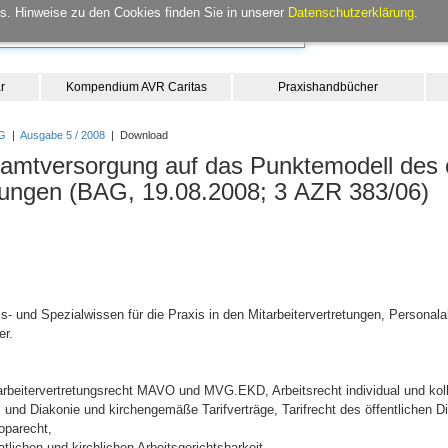
. Hinweise zu den Cookies finden Sie in unserer
Datenschutzerklärung
.
r
Kompendium AVR Caritas
Praxishandbücher
G
|
Ausgabe 5 / 2008
| Download
samtversorgung auf das Punktemodell des ö
ilungen (BAG, 19.08.2008; 3 AZR 383/06)
- und Spezialwissen für die Praxis in den Mitarbeitervertretungen, Personala
er.
itarbeitervertretungsrecht MAVO und MVG.EKD, Arbeitsrecht individual und kol
s und Diakonie und kirchengemäße Tarifverträge, Tarifrecht des öffentlichen Die
oparecht,
lichen und kirchlichen Arbeitsgerichtsbarkeit,