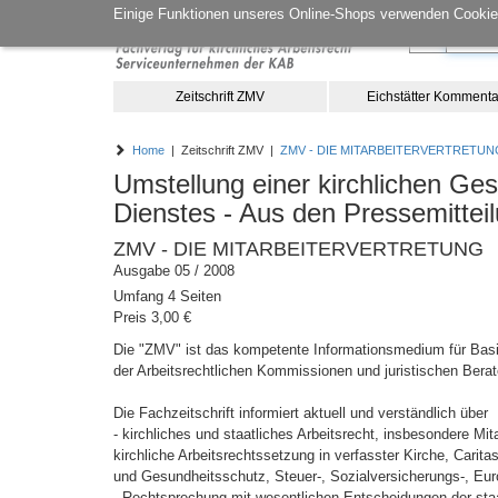
Einige Funktionen unseres Online-Shops verwenden Cookies
Zeitschrift ZMV
Eichstätter Kommenta
Home
| Zeitschrift ZMV |
ZMV - DIE MITARBEITERVERTRETUN
Umstellung einer kirchlichen Ge
Dienstes - Aus den Pressemitte
ZMV - DIE MITARBEITERVERTRETUNG
Ausgabe 05 / 2008
Umfang 4 Seiten
Preis 3,00 €
Die "ZMV" ist das kompetente Informationsmedium für Basis
der Arbeitsrechtlichen Kommissionen und juristischen Berat
Die Fachzeitschrift informiert aktuell und verständlich über
- kirchliches und staatliches Arbeitsrecht, insbesondere M
kirchliche Arbeitsrechtssetzung in verfasster Kirche, Carita
und Gesundheitsschutz, Steuer-, Sozialversicherungs-, Eur
- Rechtsprechung mit wesentlichen Entscheidungen der staat