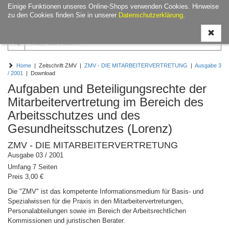
Einige Funktionen unseres Online-Shops verwenden Cookies. Hinweise
Navigati
zu den Cookies finden Sie in unserer
Datenschutzerklärung
.
ein-/aus
Home
| Zeitschrift ZMV |
ZMV - DIE MITARBEITERVERTRETUNG
|
Ausgabe 3
/ 2001
| Download
Aufgaben und Beteiligungsrechte der
Mitarbeitervertretung im Bereich des
Arbeitsschutzes und des
Gesundheitsschutzes (Lorenz)
ZMV - DIE MITARBEITERVERTRETUNG
Ausgabe 03 / 2001
Umfang 7 Seiten
Preis 3,00 €
Die "ZMV" ist das kompetente Informationsmedium für Basis- und
Spezialwissen für die Praxis in den Mitarbeitervertretungen,
Personalabteilungen sowie im Bereich der Arbeitsrechtlichen
Kommissionen und juristischen Berater.