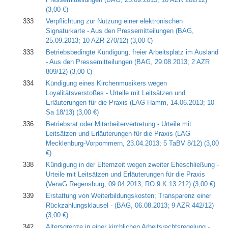
(3,00 €)
333
Verpflichtung zur Nutzung einer elektronischen
Signaturkarte - Aus den Pressemitteilungen (BAG,
25.09.2013; 10 AZR 270/12)
(3,00 €)
333
Betriebsbedingte Kündigung; freier Arbeitsplatz im Ausland
- Aus den Pressemitteilungen (BAG, 29.08.2013; 2 AZR
809/12)
(3,00 €)
334
Kündigung eines Kirchenmusikers­ wegen
Loyalitätsverstoßes - Urteile mit Leitsätzen und
Erläuterungen für die Praxis (LAG Hamm, 14.06.2013; 10
Sa 18/13)
(3,00 €)
336
Betriebsrat oder Mitarbeitervertretung - Urteile mit
Leitsätzen und Erläuterungen für die Praxis (LAG
Mecklenburg-Vorpommern, 23.04.2013; 5 TaBV 8/12)
(3,00
€)
338
Kündigung in der Elternzeit wegen zweiter Eheschließung -
Urteile mit Leitsätzen und Erläuterungen für die Praxis
(VerwG Regensburg, 09.04.2013; RO 9 K 13.212)
(3,00 €)
339
Erstattung von Weiterbildungskosten; Transparenz einer
Rückzahlungsklausel - (BAG, 06.08.2013; 9 AZR 442/12)
(3,00 €)
342
Altersgrenze in einer kirchlichen Arbeitsrechtsregelung -