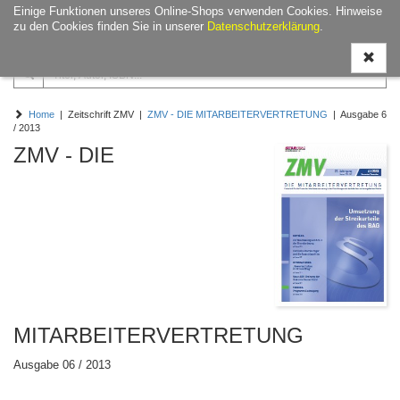
Einige Funktionen unseres Online-Shops verwenden Cookies. Hinweise
Navigati
zu den Cookies finden Sie in unserer
Datenschutzerklärung
.
ein-/aus
Home
| Zeitschrift ZMV |
ZMV - DIE MITARBEITERVERTRETUNG
| Ausgabe 6
/ 2013
ZMV - DIE
MITARBEITERVERTRETUNG
Ausgabe 06 / 2013