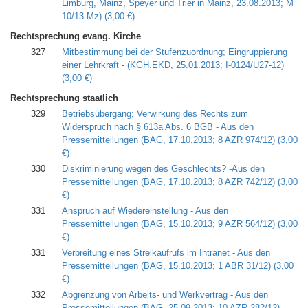
Limburg, Mainz, Speyer und Trier in Mainz, 23.08.2013; M
10/13 Mz)
(3,00 €)
Rechtsprechung evang. Kirche
327
Mitbestimmung bei der Stufenzuordnung; Eingruppierung
einer Lehrkraft - (KGH.EKD, 25.01.2013; I-0124/U27-12)
(3,00 €)
Rechtsprechung staatlich
329
Betriebsübergang; Verwirkung des Rechts zum
Widerspruch nach § 613a Abs. 6 BGB - Aus den
Pressemitteilungen (BAG, 17.10.2013; 8 AZR 974/12)
(3,00
€)
330
Diskriminierung wegen des Geschlechts? -Aus den
Pressemitteilungen (BAG, 17.10.2013; 8 AZR 742/12)
(3,00
€)
331
Anspruch auf Wiedereinstellung - Aus den
Pressemitteilungen (BAG, 15.10.2013; 9 AZR 564/12)
(3,00
€)
331
Verbreitung eines Streikaufrufs im Intranet - Aus den
Pressemitteilungen (BAG, 15.10.2013; 1 ABR 31/12)
(3,00
€)
332
Abgrenzung von Arbeits- und Werkvertrag - Aus den
Pressemitteilungen (BAG, 25.09.2013; 10 AZR 282/12)