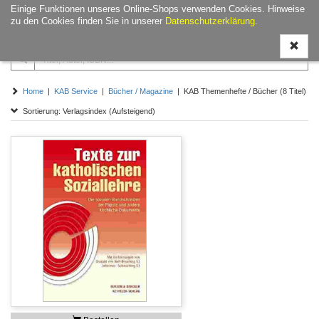
Einige Funktionen unseres Online-Shops verwenden Cookies. Hinweise
Navigati
zu den Cookies finden Sie in unserer
Datenschutzerklärung
.
ein-/aus
Home
|
KAB Service
|
Bücher / Magazine
| KAB Themenhefte / Bücher (8 Titel)
Sortierung: Verlagsindex (Aufsteigend)