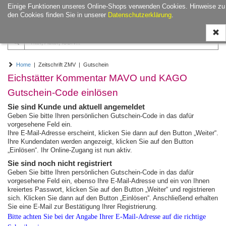
Einige Funktionen unseres Online-Shops verwenden Cookies. Hinweise zu
Naviga
den Cookies finden Sie in unserer
Datenschutzerklärung
.
ein-/a
Home
| Zeitschrift ZMV | Gutschein
Eichstätter Kommentar MAVO und KAGO
Gutschein-Code einlösen
Sie sind Kunde und aktuell angemeldet
Geben Sie bitte Ihren persönlichen Gutschein-Code in das dafür
vorgesehene Feld ein.
Ihre E-Mail-Adresse erscheint, klicken Sie dann auf den Button „Weiter“.
Ihre Kundendaten werden angezeigt, klicken Sie auf den Button
„Einlösen“. Ihr Online-Zugang ist nun aktiv.
Sie sind noch nicht registriert
Geben Sie bitte Ihren persönlichen Gutschein-Code in das dafür
vorgesehene Feld ein, ebenso Ihre E-Mail-Adresse und ein von Ihnen
kreiertes Passwort, klicken Sie auf den Button „Weiter“ und registrieren
sich. Klicken Sie dann auf den Button „Einlösen“. Anschließend erhalten
Sie eine E-Mail zur Bestätigung Ihrer Registrierung.
Bitte achten Sie bei der Angabe Ihrer E-Mail-Adresse auf die richtige