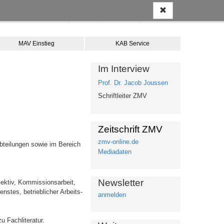
Anmelden
Kontakt
Merkliste
Warenkorb
MAV Einstieg
KAB Service
Im Interview
Prof. Dr. Jacob Joussen
Schriftleiter ZMV
Zeitschrift ZMV
zmv-online.de
bteilungen sowie im Bereich
Mediadaten
Newsletter
lektiv, Kommissionsarbeit,
nstes, betrieblicher Arbeits-
anmelden
u Fachliteratur.