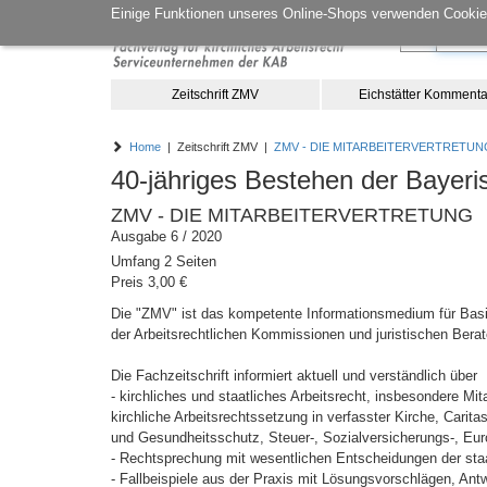
Einige Funktionen unseres Online-Shops verwenden Cookies
Zeitschrift ZMV
Eichstätter Kommenta
Home
| Zeitschrift ZMV |
ZMV - DIE MITARBEITERVERTRETUN
40-jähriges Bestehen der Bayer
ZMV - DIE MITARBEITERVERTRETUNG
Ausgabe 6 / 2020
Umfang 2 Seiten
Preis 3,00 €
Die "ZMV" ist das kompetente Informationsmedium für Basis
der Arbeitsrechtlichen Kommissionen und juristischen Berat
Die Fachzeitschrift informiert aktuell und verständlich über
- kirchliches und staatliches Arbeitsrecht, insbesondere M
kirchliche Arbeitsrechtssetzung in verfasster Kirche, Carita
und Gesundheitsschutz, Steuer-, Sozialversicherungs-, Eur
- Rechtsprechung mit wesentlichen Entscheidungen der staat
- Fallbeispiele aus der Praxis mit Lösungsvorschlägen, Antw