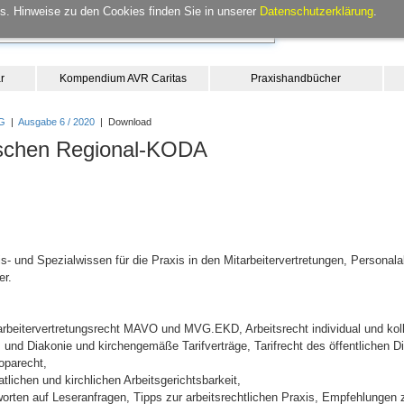
. Hinweise zu den Cookies finden Sie in unserer
Datenschutzerklärung
.
r
Kompendium AVR Caritas
Praxishandbücher
G
|
Ausgabe 6 / 2020
| Download
ischen Regional-KODA
- und Spezialwissen für die Praxis in den Mitarbeitervertretungen, Personala
er.
itarbeitervertretungsrecht MAVO und MVG.EKD, Arbeitsrecht individual und kol
s und Diakonie und kirchengemäße Tarifverträge, Tarifrecht des öffentlichen Die
oparecht,
lichen und kirchlichen Arbeitsgerichtsbarkeit,
orten auf Leseranfragen, Tipps zur arbeitsrechtlichen Praxis, Empfehlungen z