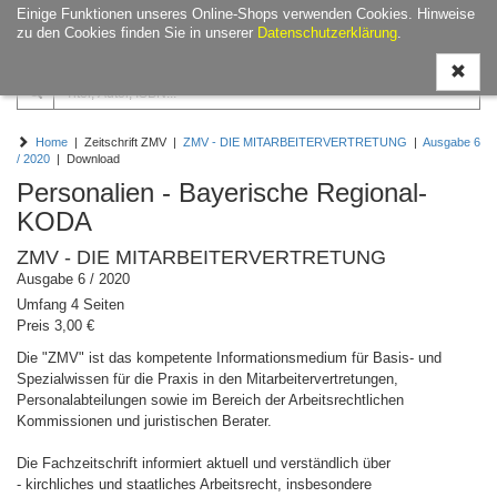
Einige Funktionen unseres Online-Shops verwenden Cookies. Hinweise
Navigati
zu den Cookies finden Sie in unserer
Datenschutzerklärung
.
ein-/aus
Home
| Zeitschrift ZMV |
ZMV - DIE MITARBEITERVERTRETUNG
|
Ausgabe 6
/ 2020
| Download
Personalien - Bayerische Regional-
KODA
ZMV - DIE MITARBEITERVERTRETUNG
Ausgabe 6 / 2020
Umfang 4 Seiten
Preis 3,00 €
Die "ZMV" ist das kompetente Informationsmedium für Basis- und
Spezialwissen für die Praxis in den Mitarbeitervertretungen,
Personalabteilungen sowie im Bereich der Arbeitsrechtlichen
Kommissionen und juristischen Berater.
Die Fachzeitschrift informiert aktuell und verständlich über
- kirchliches und staatliches Arbeitsrecht, insbesondere