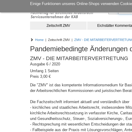
Einige Funktionen unseres Online-Shops verwenden Cookies
Zeitschrift ZMV
Eichstätter Kommenta
Home
| Zeitschrift ZMV |
ZMV - DIE MITARBEITERVERTRETUN
Pandemiebedingte Änderungen
ZMV - DIE MITARBEITERVERTRETUNG
Ausgabe 6 / 2020
Umfang 1 Seiten
Preis 3,00 €
Die "ZMV" ist das kompetente Informationsmedium für Basis
der Arbeitsrechtlichen Kommissionen und juristischen Berat
Die Fachzeitschrift informiert aktuell und verständlich über
- kirchliches und staatliches Arbeitsrecht, insbesondere M
kirchliche Arbeitsrechtssetzung in verfasster Kirche, Carita
und Gesundheitsschutz, Steuer-, Sozialversicherungs-, Eur
- Rechtsprechung mit wesentlichen Entscheidungen der staat
- Fallbeispiele aus der Praxis mit Lösungsvorschlägen, Antw