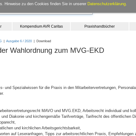
. Hinweise zu den Cookies finden Sie in unserer
Datenschutzerklärung
.
r
Kompendium AVR Caritas
Praxishandbücher
G
|
Ausgabe 6 / 2020
| Download
 der Wahlordnung zum MVG-EKD
- und Spezialwissen für die Praxis in den Mitarbeitervertretungen, Personala
er.
itarbeitervertretungsrecht MAVO und MVG.EKD, Arbeitsrecht individual und kol
s und Diakonie und kirchengemäße Tarifverträge, Tarifrecht des öffentlichen Die
oparecht,
lichen und kirchlichen Arbeitsgerichtsbarkeit,
orten auf Leseranfragen, Tipps zur arbeitsrechtlichen Praxis, Empfehlungen z