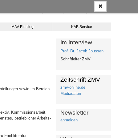
Anmelden
Kontakt
Merkliste
Warenkorb
MAV Einstieg
KAB Service
Im Interview
Prof. Dr. Jacob Joussen
Schriftleiter ZMV
Zeitschrift ZMV
zmv-online.de
bteilungen sowie im Bereich
Mediadaten
Newsletter
lektiv, Kommissionsarbeit,
nstes, betrieblicher Arbeits-
anmelden
u Fachliteratur.