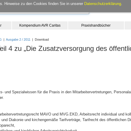
. Hinweise zu den Cookies finden Sie in unserer
Datenschutzerklärung
.
r
Kompendium AVR Caritas
Praxishandbücher
G
|
Ausgabe 2 / 2011
| Download
il 4 zu „Die Zusatzversorgung des öffentl
- und Spezialwissen für die Praxis in den Mitarbeitervertretungen, Personala
er.
itarbeitervertretungsrecht MAVO und MVG.EKD, Arbeitsrecht individual und kol
s und Diakonie und kirchengemäße Tarifverträge, Tarifrecht des öffentlichen Die
oparecht,
lichen und kirchlichen Arbeitsgerichtsbarkeit,