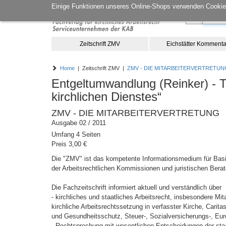
Einige Funktionen unseres Online-Shops verwenden Cookies
Zeitschrift ZMV
Eichstätter Kommenta
Home
| Zeitschrift ZMV |
ZMV - DIE MITARBEITERVERTRETUN
Entgeltumwandlung (Reinker) - Te
kirchlichen Dienstes“
ZMV - DIE MITARBEITERVERTRETUNG
Ausgabe 02 / 2011
Umfang 4 Seiten
Preis 3,00 €
Die "ZMV" ist das kompetente Informationsmedium für Basis
der Arbeitsrechtlichen Kommissionen und juristischen Berat
Die Fachzeitschrift informiert aktuell und verständlich über
- kirchliches und staatliches Arbeitsrecht, insbesondere M
kirchliche Arbeitsrechtssetzung in verfasster Kirche, Carita
und Gesundheitsschutz, Steuer-, Sozialversicherungs-, Eur
- Rechtsprechung mit wesentlichen Entscheidungen der staat