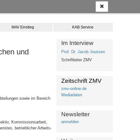
Anmelden
Kontakt
Merkliste
Warenkorb
MAV Einstieg
KAB Service
Im Interview
ichen und
Prof. Dr. Jacob Joussen
Schriftleiter ZMV
Zeitschrift ZMV
zmv-online.de
Mediadaten
bteilungen sowie im Bereich
Newsletter
anmelden
lektiv, Kommissionsarbeit,
nstes, betrieblicher Arbeits-