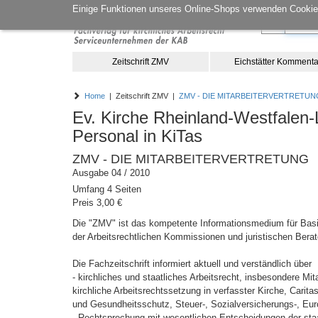
Einige Funktionen unseres Online-Shops verwenden Cookies
Zeitschrift ZMV
Eichstätter Kommenta
Home
| Zeitschrift ZMV |
ZMV - DIE MITARBEITERVERTRETUN
Ev. Kirche Rheinland-Westfalen-
Personal in KiTas
ZMV - DIE MITARBEITERVERTRETUNG
Ausgabe 04 / 2010
Umfang 4 Seiten
Preis 3,00 €
Die "ZMV" ist das kompetente Informationsmedium für Basis
der Arbeitsrechtlichen Kommissionen und juristischen Berat
Die Fachzeitschrift informiert aktuell und verständlich über
- kirchliches und staatliches Arbeitsrecht, insbesondere M
kirchliche Arbeitsrechtssetzung in verfasster Kirche, Carita
und Gesundheitsschutz, Steuer-, Sozialversicherungs-, Eur
- Rechtsprechung mit wesentlichen Entscheidungen der staat