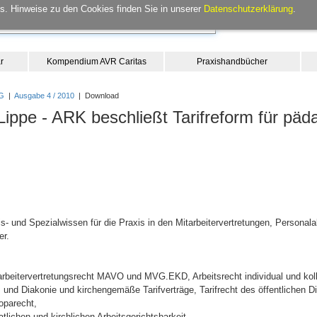
. Hinweise zu den Cookies finden Sie in unserer
Datenschutzerklärung
.
r
Kompendium AVR Caritas
Praxishandbücher
G
|
Ausgabe 4 / 2010
| Download
Lippe - ARK beschließt Tarifreform für pä
- und Spezialwissen für die Praxis in den Mitarbeitervertretungen, Personala
er.
itarbeitervertretungsrecht MAVO und MVG.EKD, Arbeitsrecht individual und kol
s und Diakonie und kirchengemäße Tarifverträge, Tarifrecht des öffentlichen Die
oparecht,
lichen und kirchlichen Arbeitsgerichtsbarkeit,