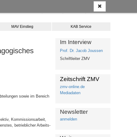
Anmelden
Kontakt
Merkliste
Warenkorb
MAV Einstieg
KAB Service
Im Interview
dagogisches
Prof. Dr. Jacob Joussen
Schriftleiter ZMV
Zeitschrift ZMV
zmv-online.de
Mediadaten
bteilungen sowie im Bereich
Newsletter
anmelden
lektiv, Kommissionsarbeit,
nstes, betrieblicher Arbeits-