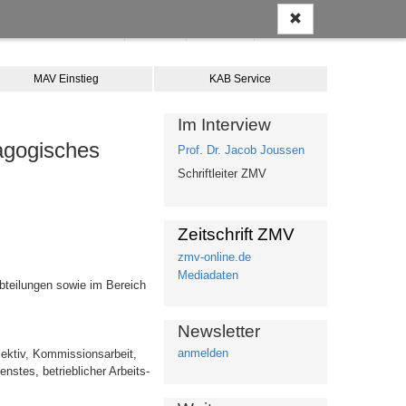
Anmelden
Kontakt
Merkliste
Warenkorb
MAV Einstieg
KAB Service
Im Interview
dagogisches
Prof. Dr. Jacob Joussen
Schriftleiter ZMV
Zeitschrift ZMV
zmv-online.de
Mediadaten
bteilungen sowie im Bereich
Newsletter
anmelden
lektiv, Kommissionsarbeit,
nstes, betrieblicher Arbeits-