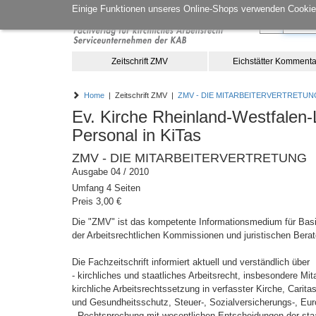
Einige Funktionen unseres Online-Shops verwenden Cookies
Zeitschrift ZMV
Eichstätter Kommenta
Home
| Zeitschrift ZMV |
ZMV - DIE MITARBEITERVERTRETUN
Ev. Kirche Rheinland-Westfalen-
Personal in KiTas
ZMV - DIE MITARBEITERVERTRETUNG
Ausgabe 04 / 2010
Umfang 4 Seiten
Preis 3,00 €
Die "ZMV" ist das kompetente Informationsmedium für Basis
der Arbeitsrechtlichen Kommissionen und juristischen Berat
Die Fachzeitschrift informiert aktuell und verständlich über
- kirchliches und staatliches Arbeitsrecht, insbesondere M
kirchliche Arbeitsrechtssetzung in verfasster Kirche, Carita
und Gesundheitsschutz, Steuer-, Sozialversicherungs-, Eur
- Rechtsprechung mit wesentlichen Entscheidungen der staat