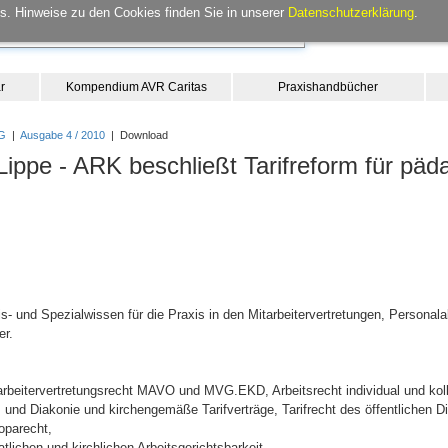
. Hinweise zu den Cookies finden Sie in unserer
Datenschutzerklärung
.
r
Kompendium AVR Caritas
Praxishandbücher
G
|
Ausgabe 4 / 2010
| Download
Lippe - ARK beschließt Tarifreform für pä
- und Spezialwissen für die Praxis in den Mitarbeitervertretungen, Personala
er.
itarbeitervertretungsrecht MAVO und MVG.EKD, Arbeitsrecht individual und kol
s und Diakonie und kirchengemäße Tarifverträge, Tarifrecht des öffentlichen Die
oparecht,
lichen und kirchlichen Arbeitsgerichtsbarkeit,