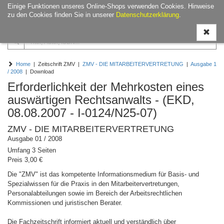
Einige Funktionen unseres Online-Shops verwenden Cookies. Hinweise
Navigati
zu den Cookies finden Sie in unserer
Datenschutzerklärung
.
ein-/aus
Home
| Zeitschrift ZMV |
ZMV - DIE MITARBEITERVERTRETUNG
|
Ausgabe 1
/ 2008
| Download
Erforderlichkeit der Mehrkosten eines
auswärtigen Rechtsanwalts - (EKD,
08.08.2007 - I-0124/N25-07)
ZMV - DIE MITARBEITERVERTRETUNG
Ausgabe 01 / 2008
Umfang 3 Seiten
Preis 3,00 €
Die "ZMV" ist das kompetente Informationsmedium für Basis- und
Spezialwissen für die Praxis in den Mitarbeitervertretungen,
Personalabteilungen sowie im Bereich der Arbeitsrechtlichen
Kommissionen und juristischen Berater.
Die Fachzeitschrift informiert aktuell und verständlich über