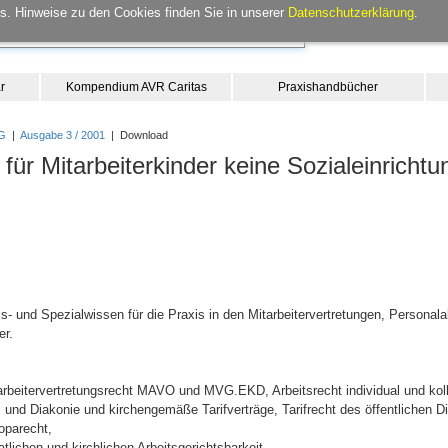
. Hinweise zu den Cookies finden Sie in unserer
Datenschutzerklärung
.
r
Kompendium AVR Caritas
Praxishandbücher
G
|
Ausgabe 3 / 2001
| Download
 für Mitarbeiterkinder keine Sozialeinricht
- und Spezialwissen für die Praxis in den Mitarbeitervertretungen, Personala
er.
itarbeitervertretungsrecht MAVO und MVG.EKD, Arbeitsrecht individual und kol
s und Diakonie und kirchengemäße Tarifverträge, Tarifrecht des öffentlichen Die
oparecht,
lichen und kirchlichen Arbeitsgerichtsbarkeit,