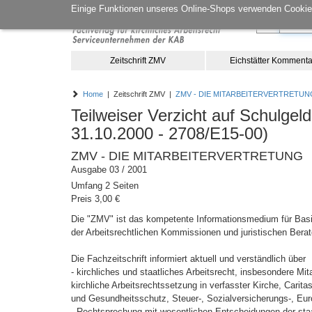
Einige Funktionen unseres Online-Shops verwenden Cookies
Zeitschrift ZMV
Eichstätter Kommenta
Home
| Zeitschrift ZMV |
ZMV - DIE MITARBEITERVERTRETUN
Teilweiser Verzicht auf Schulgeld
31.10.2000 - 2708/E15-00)
ZMV - DIE MITARBEITERVERTRETUNG
Ausgabe 03 / 2001
Umfang 2 Seiten
Preis 3,00 €
Die "ZMV" ist das kompetente Informationsmedium für Basis
der Arbeitsrechtlichen Kommissionen und juristischen Berat
Die Fachzeitschrift informiert aktuell und verständlich über
- kirchliches und staatliches Arbeitsrecht, insbesondere M
kirchliche Arbeitsrechtssetzung in verfasster Kirche, Carita
und Gesundheitsschutz, Steuer-, Sozialversicherungs-, Eur
- Rechtsprechung mit wesentlichen Entscheidungen der staat