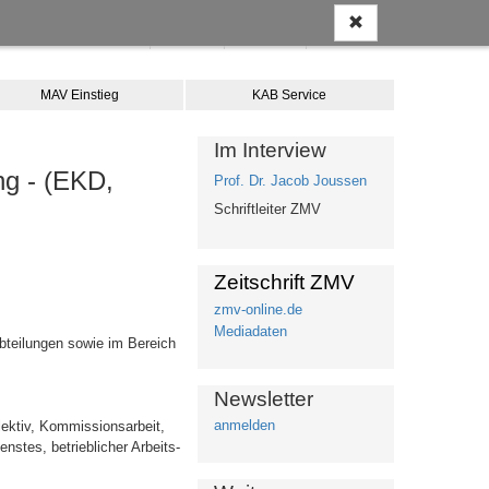
Anmelden
Kontakt
Merkliste
Warenkorb
MAV Einstieg
KAB Service
Im Interview
ung - (EKD,
Prof. Dr. Jacob Joussen
Schriftleiter ZMV
Zeitschrift ZMV
zmv-online.de
Mediadaten
bteilungen sowie im Bereich
Newsletter
anmelden
lektiv, Kommissionsarbeit,
nstes, betrieblicher Arbeits-