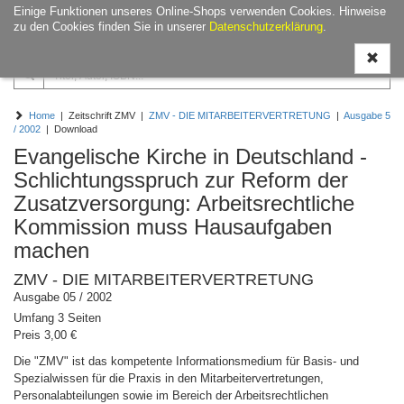
Einige Funktionen unseres Online-Shops verwenden Cookies. Hinweise
Navigati
zu den Cookies finden Sie in unserer
Datenschutzerklärung
.
ein-/aus
Home
| Zeitschrift ZMV |
ZMV - DIE MITARBEITERVERTRETUNG
|
Ausgabe 5
/ 2002
| Download
Evangelische Kirche in Deutschland -
Schlichtungsspruch zur Reform der
Zusatzversorgung: Arbeitsrechtliche
Kommission muss Hausaufgaben
machen
ZMV - DIE MITARBEITERVERTRETUNG
Ausgabe 05 / 2002
Umfang 3 Seiten
Preis 3,00 €
Die "ZMV" ist das kompetente Informationsmedium für Basis- und
Spezialwissen für die Praxis in den Mitarbeitervertretungen,
Personalabteilungen sowie im Bereich der Arbeitsrechtlichen