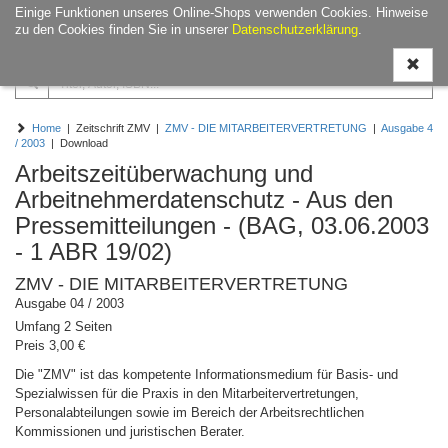
Einige Funktionen unseres Online-Shops verwenden Cookies. Hinweise
Navigati
zu den Cookies finden Sie in unserer
Datenschutzerklärung
.
ein-/aus
Home
| Zeitschrift ZMV |
ZMV - DIE MITARBEITERVERTRETUNG
|
Ausgabe 4
/ 2003
| Download
Arbeitszeitüberwachung und
Arbeitnehmerdatenschutz - Aus den
Pressemitteilungen - (BAG, 03.06.2003
- 1 ABR 19/02)
ZMV - DIE MITARBEITERVERTRETUNG
Ausgabe 04 / 2003
Umfang 2 Seiten
Preis 3,00 €
Die "ZMV" ist das kompetente Informationsmedium für Basis- und
Spezialwissen für die Praxis in den Mitarbeitervertretungen,
Personalabteilungen sowie im Bereich der Arbeitsrechtlichen
Kommissionen und juristischen Berater.