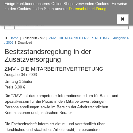
Einige Funktionen unseres Online-Shops verwenden Cookies. Hinweise
Navigati
zu den Cookies finden Sie in unserer
Datenschutzerklärung
.
ein-/aus
Home
| Zeitschrift ZMV |
ZMV - DIE MITARBEITERVERTRETUNG
|
Ausgabe 4
/ 2003
| Download
Besitzstandsregelung in der
Zusatzversorgung
ZMV - DIE MITARBEITERVERTRETUNG
Ausgabe 04 / 2003
Umfang 1 Seiten
Preis 3,00 €
Die "ZMV" ist das kompetente Informationsmedium für Basis- und
Spezialwissen für die Praxis in den Mitarbeitervertretungen,
Personalabteilungen sowie im Bereich der Arbeitsrechtlichen
Kommissionen und juristischen Berater.
Die Fachzeitschrift informiert aktuell und verständlich über
- kirchliches und staatliches Arbeitsrecht, insbesondere