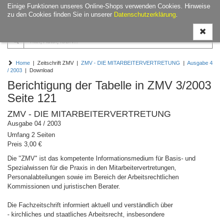
Einige Funktionen unseres Online-Shops verwenden Cookies. Hinweise
Navigati
zu den Cookies finden Sie in unserer
Datenschutzerklärung
.
ein-/aus
Home
| Zeitschrift ZMV |
ZMV - DIE MITARBEITERVERTRETUNG
|
Ausgabe 4
/ 2003
| Download
Berichtigung der Tabelle in ZMV 3/2003
Seite 121
ZMV - DIE MITARBEITERVERTRETUNG
Ausgabe 04 / 2003
Umfang 2 Seiten
Preis 3,00 €
Die "ZMV" ist das kompetente Informationsmedium für Basis- und
Spezialwissen für die Praxis in den Mitarbeitervertretungen,
Personalabteilungen sowie im Bereich der Arbeitsrechtlichen
Kommissionen und juristischen Berater.
Die Fachzeitschrift informiert aktuell und verständlich über
- kirchliches und staatliches Arbeitsrecht, insbesondere