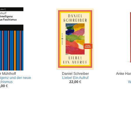
r Mühlhoff
Daniel Schreiber
Anke Has
lligenz und der neue
Liebe! Ein Aufruf
chismus
22,00
€
W
,00
€