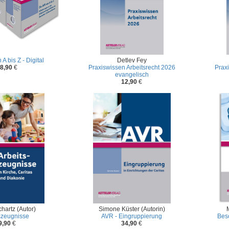
A bis Z - Digital
Detlev Fey
8,90
€
Praxiswissen Arbeitsrecht 2026
Prax
evangelisch
12,90
€
chartz (Autor)
Simone Küster (Autorin)
szeugnisse
AVR - Eingruppierung
Besc
9,90
€
34,90
€