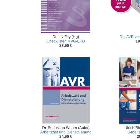
Detlev Fey (Hg)
Die AVR von 
Checklisten MVG-EKD
19
28,90
€
Dr. Sebastian Weber (Autor)
Ulrich Ri
Arbeitszeit und Dienstplanung
Arbeit
34,90
€
2