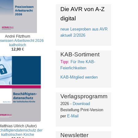
Die AVR von A-Z
digital
neue Leseproben aus AVR
aktuell 2/2026
André Fitzthum
iswissen Arbeitsrecht 2026
katholisch
12,90
€
KAB-Sortiment
Tipp:
Für Ihre KAB-
Feierlichkeiten
KAB-Mitglied werden
Verlagsprogramm
2026 -
Download
Bestellung Print-Version
per
E-Mail
Matthias Ullrich (Autor)
häftigtendatenschutz der
Newsletter
katholischen Kirche