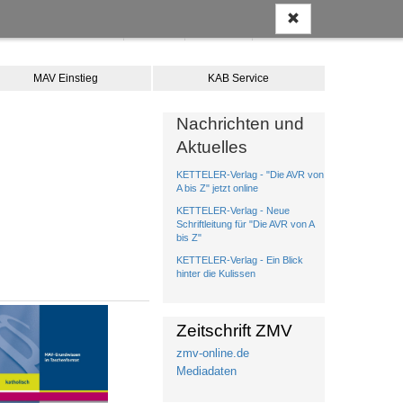
Anmelden
Kontakt
Merkliste
Warenkorb
MAV Einstieg
KAB Service
Nachrichten und
Aktuelles
KETTELER-Verlag - "Die AVR von
A bis Z" jetzt online
KETTELER-Verlag - Neue
Schriftleitung für "Die AVR von A
bis Z"
KETTELER-Verlag - Ein Blick
hinter die Kulissen
Zeitschrift ZMV
zmv-online.de
Mediadaten