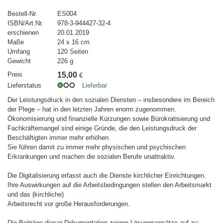
Bestell-Nr.
ES004
ISBN/Art.Nr.
978-3-944427-32-4
erschienen
20.01.2019
Maße
24 x 16 cm
Umfang
120 Seiten
Gewicht
226 g
Preis
15,00
€
Lieferstatus
Lieferbar
Der Leistungsdruck in den sozialen Diensten – insbesondere im Bereich
der Plege – hat in den letzten Jahren enorm zugenommen.
Ökonomisierung und finanzielle Kürzungen sowie Bürokratisierung und
Fachkräftemangel sind einige Gründe, die den Leistungsdruck der
Beschäftigten immer mehr erhöhen.
Sie führen damit zu immer mehr physischen und psychischen
Erkrankungen und machen die sozialen Berufe unattraktiv.
Die Digitalisierung erfasst auch die Dienste kirchlicher Einrichtungen.
Ihre Auswirkungen auf die Arbeitsbedingungen stellen den Arbeitsmarkt
und das (kirchliche)
Arbeitsrecht vor große Herausforderungen.
Die Beiträge dieser Dokumentation zeigen Lösungsansätze auf zu: