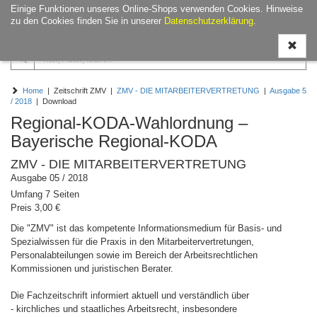
Einige Funktionen unseres Online-Shops verwenden Cookies. Hinweise
Navigati
zu den Cookies finden Sie in unserer
Datenschutzerklärung
.
ein-/aus
Home
| Zeitschrift ZMV |
ZMV - DIE MITARBEITERVERTRETUNG
|
Ausgabe 5
/ 2018
| Download
Regional-KODA-Wahlordnung –
Bayerische Regional-KODA
ZMV - DIE MITARBEITERVERTRETUNG
Ausgabe 05 / 2018
Umfang 7 Seiten
Preis 3,00 €
Die "ZMV" ist das kompetente Informationsmedium für Basis- und
Spezialwissen für die Praxis in den Mitarbeitervertretungen,
Personalabteilungen sowie im Bereich der Arbeitsrechtlichen
Kommissionen und juristischen Berater.
Die Fachzeitschrift informiert aktuell und verständlich über
- kirchliches und staatliches Arbeitsrecht, insbesondere